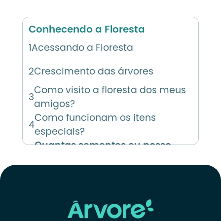
Conhecendo a Floresta
1
Acessando a Floresta
2
Crescimento das árvores
Como visito a floresta dos meus
3
amigos?
Como funcionam os itens
4
especiais?
Quantas sementes eu posso
5
comprar?
Quantas gotas minha floresta
6
consome?