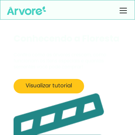
Conhecendo a Floresta
Confira como as árvores crescem, como
funcionam os itens especiais e quantas
sementes você pode comprar!
Visualizar tutorial