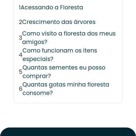
1
Acessando a Floresta
2
Crescimento das árvores
Como visito a floresta dos meus
3
amigos?
Como funcionam os itens
4
especiais?
Quantas sementes eu posso
5
comprar?
Quantas gotas minha floresta
6
consome?