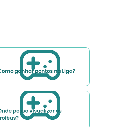
Como ganhar pontos na Liga?
Onde posso visualizar os
troféus?