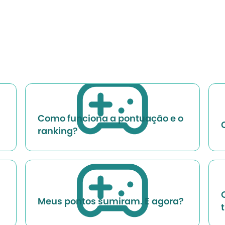
Como funciona a pontuação e o
ranking?
Meus pontos sumiram. E agora?