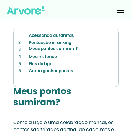
1
Acessando as tarefas
2
Pontuação e ranking
Meus pontos sumiram?
3
4
Meu histórico
5
Elos da Liga
6
Como ganhar pontos
Meus pontos
sumiram?
Como a Liga é uma celebração mensal, os
pontos são zerados ao final de cada mês e,