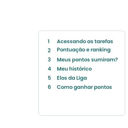
1
Acessando as tarefas
Pontuação e ranking
2
3
Meus pontos sumiram?
4
Meu histórico
5
Elos da Liga
6
Como ganhar pontos