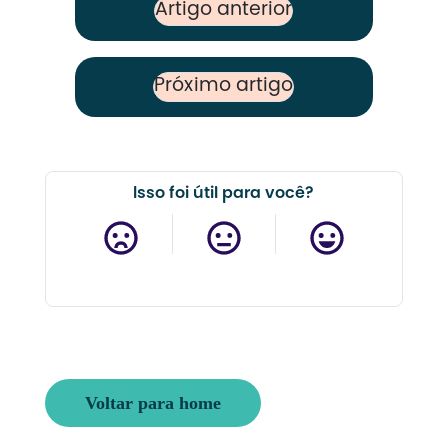
Artigo anterior
Previous Post
Próximo artigo
Next Post
Isso foi útil para você?
Voltar para home