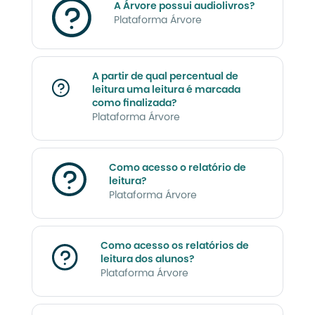
A Árvore possui audiolivros?
Plataforma Árvore
A partir de qual percentual de
leitura uma leitura é marcada
como finalizada?
Plataforma Árvore
Como acesso o relatório de
leitura?
Plataforma Árvore
Como acesso os relatórios de
leitura dos alunos?
Plataforma Árvore