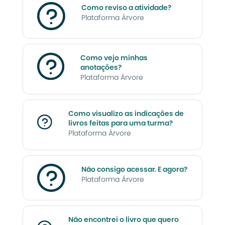
Como reviso a atividade?
Plataforma Árvore
Como vejo minhas
anotações?
Plataforma Árvore
Como visualizo as indicações de
livros feitas para uma turma?
Plataforma Árvore
Não consigo acessar. E agora?
Plataforma Árvore
Não encontrei o livro que quero