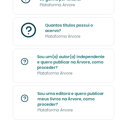
Plataforma Árvore
Quantos títulos possui o
acervo?
Plataforma Árvore
Sou um(a) autor(a) independente
e quero publicar na Árvore, como
proceder?
Plataforma Árvore
Sou uma editora e quero publicar
meus livros na Árvore, como
proceder?
Plataforma Árvore